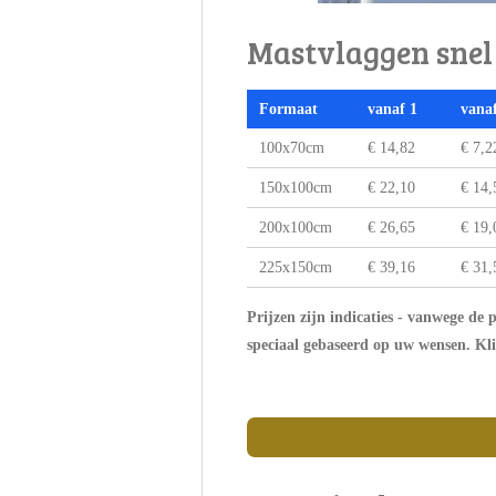
Mastvlaggen snel 
Formaat
vanaf 1
vana
100x70cm
€ 14,82
€ 7,2
150x100cm
€ 22,10
€ 14,
200x100cm
€ 26,65
€ 19,
225x150cm
€ 39,16
€ 31,
Prijzen zijn indicaties - vanwege de
speciaal gebaseerd op uw wensen. Kli