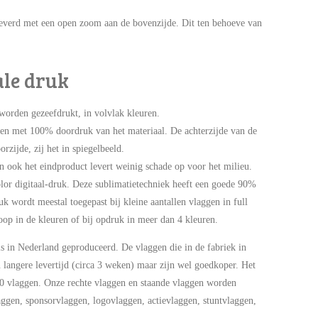
everd met een open zoom aan de bovenzijde. Dit ten behoeve van
ale druk
orden gezeefdrukt, in volvlak kleuren.
ren met 100% doordruk van het materiaal. De achterzijde van de
rzijde, zij het in spiegelbeeld.
n ook het eindproduct levert weinig schade op voor het milieu.
olor digitaal-druk. Deze sublimatietechniek heeft een goede 90%
uk wordt meestal toegepast bij kleine aantallen vlaggen in full
loop in de kleuren of bij opdruk in meer dan 4 kleuren.
 in Nederland geproduceerd. De vlaggen die in de fabriek in
angere levertijd (circa 3 weken) maar zijn wel goedkoper. Het
 40 vlaggen. Onze rechte vlaggen en staande vlaggen worden
aggen, sponsorvlaggen, logovlaggen, actievlaggen, stuntvlaggen,