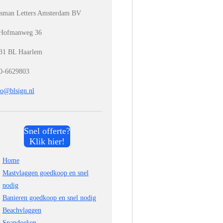
sman Letters Amsterdam BV
Hofmanweg 36
31 BL Haarlem
0-6629803
fo@blsign.nl
Snel offerte?
Klik hier!
Home
Mastvlaggen goedkoop en snel
nodig
Banieren goedkoop en snel nodig
Beachvlaggen
Spandoeken