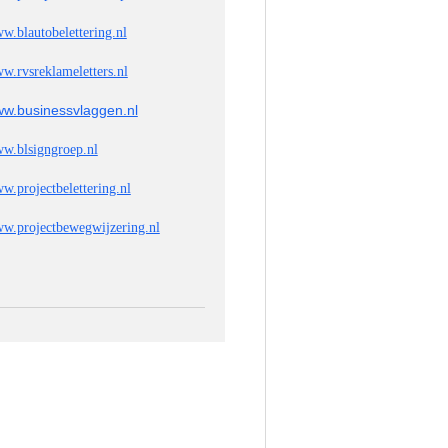
w.blautobelettering.nl
w.rvsreklameletters.nl
w.businessvlaggen.nl
w.blsigngroep.nl
w.projectbelettering.nl
w.projectbewegwijzering.nl