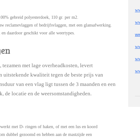
ww
00% gebreid polyesterdoek, 110 gr. per m2.
ww
uw reclamevlaggen of bedrijfsvlaggen, met een glansafwerking.
k en daardoor geschikt voor alle weertypes.
ww
ww
gen
ww
 tezamen met lage overheadkosten, levert
ww
uitstekende kwaliteit tegen de beste prijs van
sduur van een vlag ligt tussen de 3 maanden en een
ik, de locatie en de weersomstandigheden.
werkt met D- ringen of haken, of met een lus en koord
ndom dubbel gezoomd en hebben aan de mastzijde een