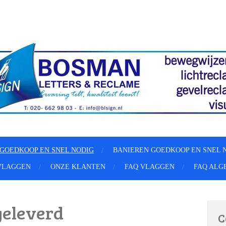
GOEDKOOP EN SNEL NODIG
BANIEREN GOEDKOOP EN SNEL 
VLAGGEN
ONZE KLANTEN
FAQ VLAGGEN
FAQ ALG
geleverd
C