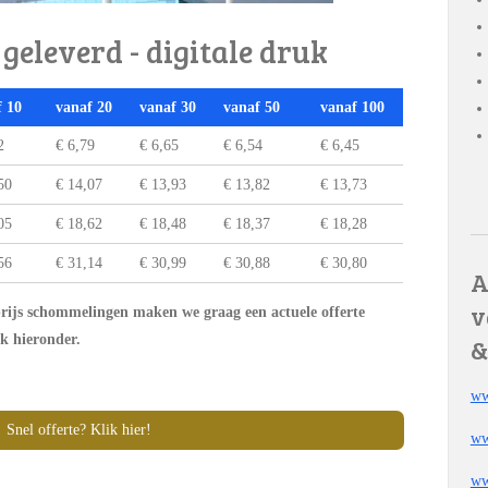
geleverd - digitale druk
f 10
vanaf 20
vanaf 30
vanaf 50
vanaf 100
2
€ 6,79
€ 6,65
€ 6,54
€ 6,45
50
€ 14,07
€ 13,93
€ 13,82
€ 13,73
05
€ 18,62
€ 18,48
€ 18,37
€ 18,28
56
€ 31,14
€ 30,99
€ 30,88
€ 30,80
A
v
 prijs schommelingen maken we graag een actuele offerte
k hieronder.
&
ww
Snel offerte? Klik hier!
ww
ww