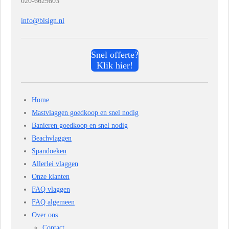
020-6629803
info@blsign.nl
Snel offerte?
Klik hier!
Home
Mastvlaggen goedkoop en snel nodig
Banieren goedkoop en snel nodig
Beachvlaggen
Spandoeken
Allerlei vlaggen
Onze klanten
FAQ vlaggen
FAQ algemeen
Over ons
Contact