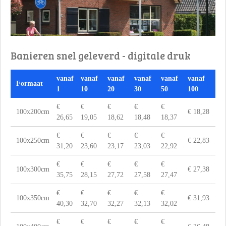
Banieren snel geleverd - digitale druk
vanaf
vanaf
vanaf
vanaf
vanaf
vanaf
Formaat
1
10
20
30
50
100
€
€
€
€
€
100x200cm
€ 18,28
26,65
19,05
18,62
18,48
18,37
€
€
€
€
€
100x250cm
€ 22,83
31,20
23,60
23,17
23,03
22,92
€
€
€
€
€
100x300cm
€ 27,38
35,75
28,15
27,72
27,58
27,47
€
€
€
€
€
100x350cm
€ 31,93
40,30
32,70
32,27
32,13
32,02
€
€
€
€
€