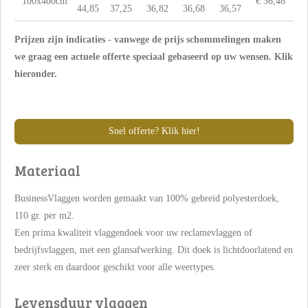
100x400cm
€ 36,48
44,85
37,25
36,82
36,68
36,57
Prijzen zijn indicaties - vanwege de prijs schommelingen maken
we graag een actuele offerte speciaal gebaseerd op uw wensen. Klik
hieronder.
Snel offerte? Klik hier!
Materiaal
BusinessVlaggen worden gemaakt van 100% gebreid polyesterdoek,
110 gr. per m2.
Een prima kwaliteit vlaggendoek voor uw reclamevlaggen of
bedrijfsvlaggen, met een glansafwerking. Dit doek is lichtdoorlatend en
zeer sterk en daardoor geschikt voor alle weertypes.
Levensduur vlaggen